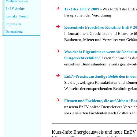
Medien-Service
Text der EnEV 2009
-
Was fordert die EnEV
EnEV-Archiv
Paragraphen der Verordnung.
Kontakt
|
P
ortal
Impressum
Kostenfreie Broschüre: Kurzinfo EnEV 2
Datenschutz
Informationen, Checklisten und Hinweise für
Bauherren, Mieter und Verwalter von Gebäu
Was droht Eigentümern wenn sie Nachrüst
fristgerecht erfüllen?
Lesen Sie was uns di
einzelnen Bundesländern jeweils geantwort
EnEV-Praxis:
zuständige Behörden in de
Sie die jeweiligen Kontaktdaten und können
Webseite der entsprechenden Behörde gela
Firmen und Fachleute, die auf Altbau / Bau
unserem EnEV-online Dienstleister-Verzeich
spezialisierten Fachleuten nach Postleitzahl 
Kurz-Info: Energieausweis und neue EnEV