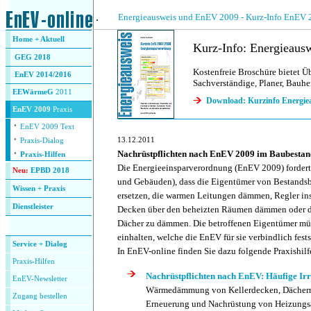
.
.
Energieausweis und EnEV 2009 - Kurz-Info EnEV 
Home + Aktuell
Kurz-Info: Energieaus
GEG 2018
Kostenfreie Broschüre bietet Üb
EnEV 2014/2016
Sachverständige, Planer, Bauher
E
EWärmeG
2011
Download: Kurzinfo Energi
EnEV 2009
Praxis
·
.
EnEV 2009 Text
·
13.12.2011
Praxis-Dialog
·
Nachrüstpflichten nach EnEV 2009 im Baubestan
Praxis-Hilfen
Die Energieeinsparverordnung (EnEV 2009) fordert
Neu:
EPBD 2018
und Gebäuden), dass die Eigentümer von Bestandsba
Wissen + Praxis
ersetzen, die warmen Leitungen dämmen, Regler in
Dienstleister
Decken über den beheizten Räumen dämmen oder d
.
Dächer zu dämmen. Die betroffenen Eigentümer müs
einhalten, welche die EnEV für sie verbindlich fests
Service + Dialog
In EnEV-online finden Sie dazu folgende Praxishilf
Praxis-Hilfen
Nachrüstpflichten nach EnEV: Häufige Ir
EnEV-Newsletter
Wärmedämmung von Kellerdecken, Dächern
Zugang bestellen
Erneuerung und Nachrüstung von Heizungs