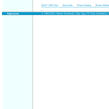
|
|
|
|
EnEV 2009 Text
Kurz-Info
Praxis-Dialog
Praxis-Hilfen
.
.
Impressum
© 1999-2019 |
Melita Tuschinski, Dipl.-Ing./UT, Freie Architektin, S