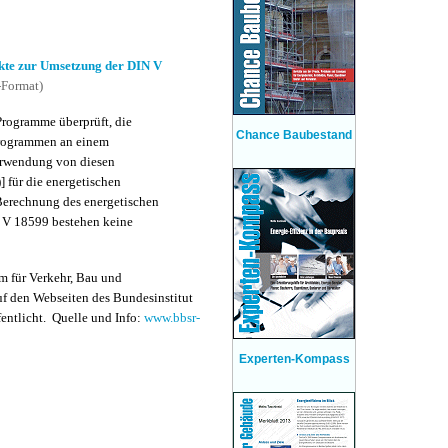
te zur Umsetzung der DIN V
-Format)
Programme überprüft, die
Chance Baubestand
Programmen an einem
erwendung von diesen
 für die energetischen
erechnung des energetischen
 V 18599 bestehen keine
m für Verkehr, Bau und
 den Webseiten des Bundesinstitut
entlicht. Quelle und Info:
www.bbsr-
Experten-Kompass