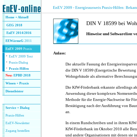
.
EnEV 2009 - Energieausweis Praxis-Hilfen: Beka
Home + Aktuell
DIN V 18599 bei Woh
GEG 2018
EnEV 2014/2016
Hinweise und Softwareliste 
EEWärmeG
2011
EnEV 2009
Praxis
Anlass:
·
EnEV 2009 Text
·
Praxis-Dialog
Die aktuelle Fassung der Energieeinsparve
·
Praxis-Hilfen
die DIN V 18599 (Energetische Bewertung 
Neu:
EPBD 2018
Wohngebäude als alternative Berechnungs
Wissen + Praxis
Die KfW-Förderbank erkannte allerdings ab
Dienstleister
Anwendung dieser komplexen Normenreihe 
.
Methode für die Energie-Nachweise für Förd
Bestätigung nach der Ausführung von B
Service + Dialog
an.
Praxis-Hilfen
In einem Rundschreiben und in ihrem KfW-N
EnEV-Newsletter
KfW-Förderbank im Oktober 2010 alle Bera
Zugang bestellen
und andere Organisationen mit denen sie i