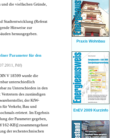
s und die vielfachen Gründe,
d Stadtentwicklung (Referat
lgende Hinweise zur
äuden herausgegeben.
Praxis Wohnbau
lner Parameter für den
07.2011, Pdf)
 DIN V 18599 wurde die
enbar unterschiedlich
enbar zu Unterschieden in den
Vertretern des zuständigen
warehersteller, der KfW-
für Verkehr, Bau und
EnEV 2009 Kurzinfo
ochmals erörtert. Im Ergebnis
lung der Parameter gegeben,
pdf/162-KB)] zusammengefasst
zung der rechentechnischen