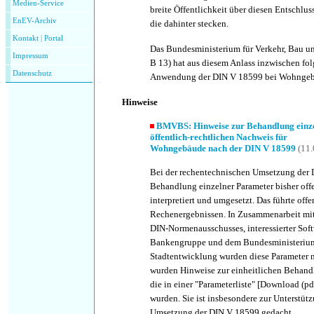
Medien-Service
breite Öffentlichkeit über diesen Entschlus
EnEV-Archiv
die dahinter stecken.
Kontakt
|
P
ortal
Das Bundesministerium für Verkehr, Bau un
Impressum
B 13) hat aus diesem Anlass inzwischen fo
Datenschutz
Anwendung der DIN V 18599 bei Wohngeb
Hinweise
BMVBS: Hinweise zur Behandlung einze
öffentlich-rechtlichen Nachweis für
Wohngebäude nach der DIN V 18599
(11.
Bei der rechentechnischen Umsetzung der
Behandlung einzelner Parameter bisher off
interpretiert und umgesetzt. Das führte off
Rechenergebnissen. In Zusammenarbeit mit 
DIN-Normenausschusses, interessierter Soft
Bankengruppe und dem Bundesministerium 
Stadtentwicklung wurden diese Parameter n
wurden Hinweise zur einheitlichen Behand
die in einer "Parameterliste" [Download (
wurden. Sie ist insbesondere zur Unterstüt
Umsetzung der DIN V 18599 gedacht.