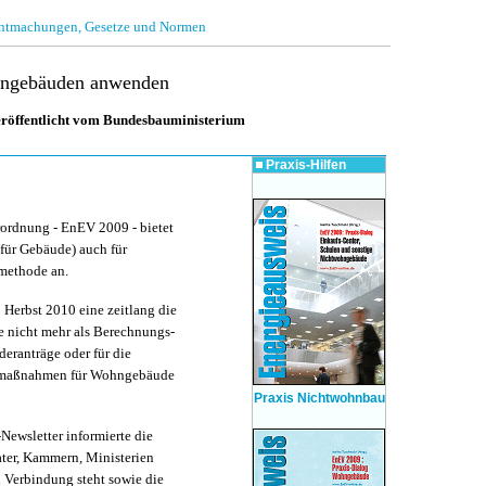
nntmachungen, Gesetze und Normen
ngebäuden anwenden
veröffentlicht vom Bundesbauministerium
Praxis-Hilfen
rordnung - EnEV 2009 - bietet
für Gebäude) auch für
methode an.
 Herbst 2010 eine zeitlang die
nicht mehr als Berechnungs-
eranträge oder für die
aumaßnahmen für Wohngebäude
Praxis Nichtwohnbau
ewsletter informierte die
ter, Kammern, Ministerien
n Verbindung steht sowie die