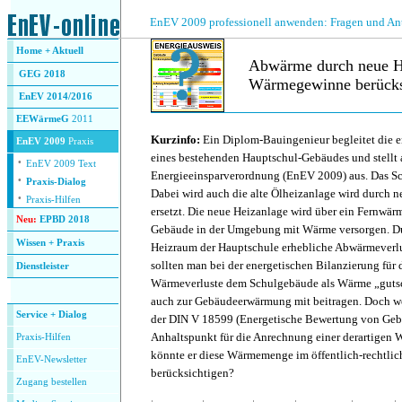
.
EnEV 2009 professionell anwenden: Fragen und An
Home + Aktuell
Abwärme durch neue He
GEG 2018
Wärmegewinne berücks
EnEV 2014/2016
EEWärmeG
2011
.
Kurzinfo:
Ein Diplom-Bauingenieur begleitet die e
EnEV 2009
Praxis
eines bestehenden Hauptschul-Gebäudes und stellt
·
EnEV 2009 Text
Energieeinsparverordnung (EnEV 2009) aus. Das Sc
·
Praxis-Dialog
Dabei wird auch die alte Ölheizanlage wird durch n
·
Praxis-Hilfen
ersetzt. Die neue Heizanlage wird über ein Fernwä
Neu:
EPBD 2018
Gebäude in der Umgebung mit Wärme versorgen. Du
Wissen + Praxis
Heizraum der Hauptschule erhebliche Abwärmeverlus
sollten man bei der energetischen Bilanzierung für
Dienstleister
Wärmeverluste dem Schulgebäude als Wärme „gutschr
.
auch zur Gebäudeerwärmung mit beitragen. Doch we
Service + Dialog
der DIN V 18599 (Energetische Bewertung von Gebä
Anhaltspunkt für die Anrechnung einer derartigen 
Praxis-Hilfen
könnte er diese Wärmemenge im öffentlich-rechtl
EnEV-Newsletter
berücksichtigen?
Zugang bestellen