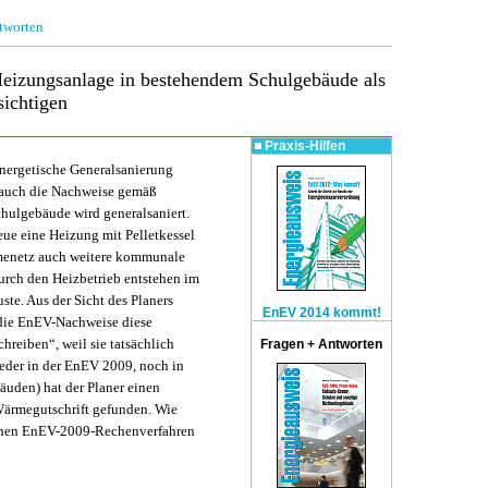
tworten
izungsanlage in bestehendem Schulgebäude als
ichtigen
Praxis-Hilfen
nergetische Generalsanierung
 auch die Nachweise gemäß
hulgebäude wird generalsaniert.
eue eine Heizung mit Pelletkessel
rmenetz auch weitere kommunale
rch den Heizbetrieb entstehen im
te. Aus der Sicht des Planers
EnEV 2014 kommt!
 die EnEV-Nachweise diese
eiben“, weil sie tatsächlich
Fragen + Antworten
der in der EnEV 2009, noch in
uden) hat der Planer einen
Wärmegutschrift gefunden. Wie
ichen EnEV-2009-Rechenverfahren