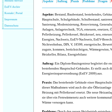
|
|
|
|
|
|
Medien-Service
Aspekte
Auftrag
Praxis
Probleme
Fragen
EnEV-Archiv
Kontakt
|
P
ortal
Aspekte
:
Bestand, Baubestand, bestehendes, Gebäud
Hauptschule, Schulgebäude, Schulbestand, sanieren,
Impressum
Sanierung, Modernisierung, Renovierung, Generalsa
Datenschutz
Anlagen, Anlagetechnik, TGA, erneuern, ersetzen, Ölh
Pelletheizung, Pelletkessel, Heizkessel, neu, erneuer
Energien, Nachweis, EnEV-Nachweis, EnEV-Berec
Nichtwohnbau, DIN, V, 18599, energetische, Bewer
zugute, kommen, berücksichtigen, Wärmegewinn,
Heizkeller, Bilanz, Energiebilanz
Auftrag
:
Ein Diplom-Bauingenieur begleitet die en
bestehenden Hauptschul-Gebäudes. Er stellt auch d
Energieeinsparverordnung (EnEV 2009) aus.
Praxis
:
Das bestehende Gebäude einer Hauptschule 
dieser Maßnahmen wird auch die alte Ölheizanlage e
Heizung mit Pelletkessel ersetzt. Die neue Heizanl
sie über ein Fernwärmenetz auch weitere kommuna
Wärme versorgen kann.
Probleme
:
Durch den neuen Heizbetrieb entstehen 