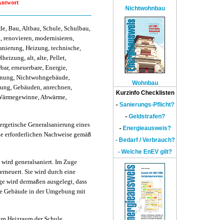
Antwort
Nichtwohnbau
e, Bau, Altbau, Schule, Schulbau,
 renovieren, modernisieren,
nierung, Heizung, technische,
eizung, alt, alte, Pellet,
bar, erneuerbare, Energie,
hnung, Nichtwohngebäude,
Wohnbau
tung, Gebäuden, anrechnen,
Kurzinfo Checklisten
 Wärmegewinne, Abwärme,
-
Sanierungs-Pflicht?
-
Geldstrafen?
ergetische Generalsanierung eines
-
Energieausweis?
ie erforderlichen Nachweise gemäß
- Bedarf / Verbrauch?
- Welche EnEV gilt?
wird generalsaniert. Im Zuge
rneuert. Sie wird durch eine
age wird dermaßen ausgelegt, dass
le Gebäude in der Umgebung mit
im Heizraum der Schule