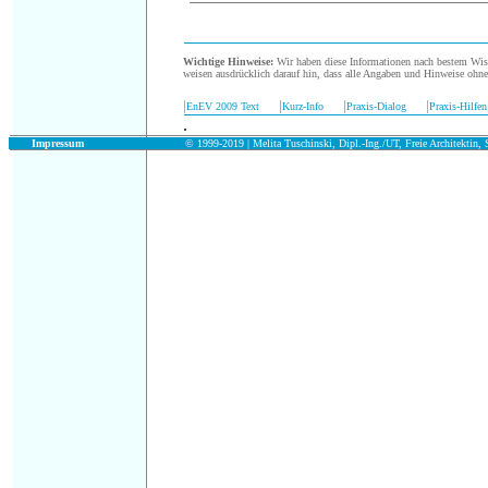
.
Wichtige Hinweise:
Wir haben diese Informationen nach bestem Wisse
weisen ausdrücklich darauf hin, dass alle Angaben und Hinweise ohn
|
|
|
|
EnEV 2009 Text
Kurz-Info
Praxis-Dialog
Praxis-Hilfen
.
.
Impressum
© 1999-2019 |
Melita Tuschinski, Dipl.-Ing./UT, Freie Architektin, S