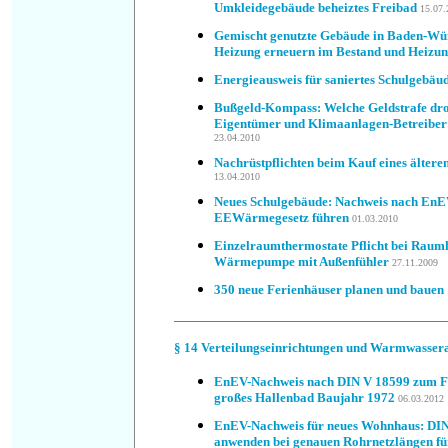
Umkleidegebäude beheiztes Freibad
15.07.
Gemischt genutzte Gebäude in Baden-Wü
Heizung erneuern im Bestand und Heizun
Energieausweis für saniertes Schulgebäu
Bußgeld-Kompass: Welche Geldstrafe dro
Eigentümer und Klimaanlagen-Betreiber
23.04.2010
Nachrüstpflichten beim Kauf eines älter
13.04.2010
Neues Schulgebäude: Nachweis nach EnE
EEWärmegesetz führen
01.03.2010
Einzelraumthermostate Pflicht bei Raum
Wärmepumpe mit Außenfühler
27.11.2009
350 neue Ferienhäuser planen und bauen
§ 14
Verteilungseinrichtungen und Warmwasser
EnEV-Nachweis nach DIN V 18599 zum Fö
großes Hallenbad Baujahr 1972
06.03.2012
EnEV-Nachweis für neues Wohnhaus: DIN
anwenden bei genauen Rohrnetzlängen f