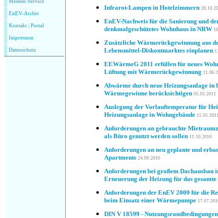
Medien-Service
Infrarot-Lampen in Hotelzimmern
28.10.2
EnEV-Archiv
EnEV-Nachweis für die Sanierung und de
Kontakt
|
P
ortal
denkmalgeschütztes Wohnhaus in NRW
1
Impressum
Zusätzliche Wärmerückgewinnung aus der
Lebensmittel-Diskontmarktes einplanen
Datenschutz
1
EEWärmeG 2011 erfüllen für neues Wohn
Lüftung mit Wärmerückgewinnung
11.06.
Abwärme durch neue Heizungsanlage in 
Wärmegewinne berücksichtigen
05.05.2011
Auslegung der Vorlauftemperatur für Hei
Heizungsanlage in Wohngebäude
15.05.201
Anforderungen an gebrauchte Mietraumzel
als Büro genutzt werden sollen
11.10.2010
Anforderungen an neu geplante und erba
Apartments
24.09.2010
Anforderungen bei großem Dachausbau 
Erneuerung der Heizung für das gesamt
Anforderungen der EnEV 2009 für die R
beim Einsatz einer Wärmepumpe
27.07.201
DIN V 18599 - Nutzungsrandbedingungen 