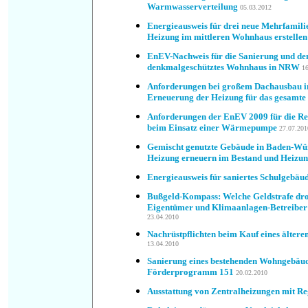
Warmwasserverteilung
05.03.2012
Energieausweis für drei neue Mehrfamil
Heizung im mittleren Wohnhaus erstellen
EnEV-Nachweis für die Sanierung und de
denkmalgeschütztes Wohnhaus in NRW
1
Anforderungen bei großem Dachausbau 
Erneuerung der Heizung für das gesamt
Anforderungen der EnEV 2009 für die R
beim Einsatz einer Wärmepumpe
27.07.201
Gemischt genutzte Gebäude in Baden-Wü
Heizung erneuern im Bestand und Heizun
Energieausweis für saniertes Schulgebäu
Bußgeld-Kompass: Welche Geldstrafe dro
Eigentümer und Klimaanlagen-Betreiber
23.04.2010
Nachrüstpflichten beim Kauf eines älter
13.04.2010
Sanierung eines bestehenden Wohngebä
Förderprogramm 151
20.02.2010
Ausstattung von Zentralheizungen mit Re