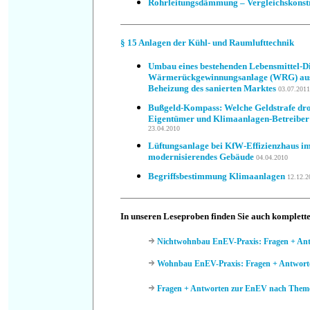
Rohrleitungsdämmung – Vergleichskonst
§ 15
Anlagen der Kühl- und Raumlufttechnik
Umbau eines bestehenden Lebensmittel-D
Wärmerückgewinnungsanlage (WRG) aus 
Beheizung des sanierten Marktes
03.07.2011
Bußgeld-Kompass: Welche Geldstrafe dro
Eigentümer und Klimaanlagen-Betreiber
23.04.2010
Lüftungsanlage bei KfW-Effizienzhaus i
modernisierendes Gebäude
04.04.2010
Begriffsbestimmung Klimaanlagen
12.12.2
In unseren Leseproben finden Sie auch komplett
Nichtwohnbau EnEV-Praxis: Fragen + An
Wohnbau EnEV-Praxis: Fragen + Antwort
Fragen + Antworten zur EnEV nach Them