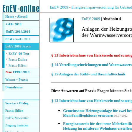
.
EnEV 2009 - Energieeinsparverordnung für Gebäud
Home + Aktuell
EnEV 2009
|
Abschnitt 4
GEG 2018
Anlagen der Heizungst
EnEV 2014/2016
der Warmwasserversor
EEWärmeG
2011
.
EnEV 2009
Praxis
·
EnEV '09 Text
§ 13
Inbetriebnahme von Heizkesseln und sons
·
Praxis-Dialog
·
§ 14
Verteilungseinrichtungen und Warmwasser
Praxis-Hilfen
Neu:
EPBD 2018
§ 15
Anlagen der Kühl- und Raumlufttechnik
Wissen + Praxis
Dienstleister
Diese Antworten auf Praxis-Fragen könnten Sie i
.
§ 13
Inbetriebnahme von Heizkesseln und sons
Service + Dialog
Gemeinsame Heizungsanlage für zwei be
Praxis-Hilfen
Mehrfamilienhäuser erneuern
09.07.2012
EnEV-Newsletter
Energieausweis für drei neue Mehrfamil
Zugang bestellen
Heizung im mittleren Wohnhaus erstellen